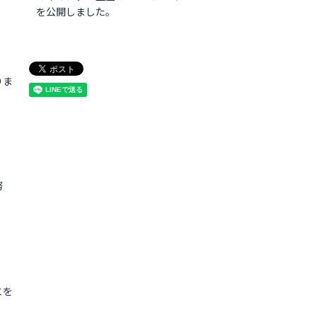
を公開しました。
りま
努
とを